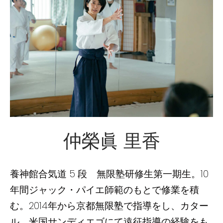
仲榮眞 里香
養神館合気道 5 段 無限塾研修生第一期生。10
年間ジャック・パイエ師範のもとで修業を積
む。2014年から京都無限塾で指導をし、カター
ル、米国サンディエゴにて遠征指導の経験をも