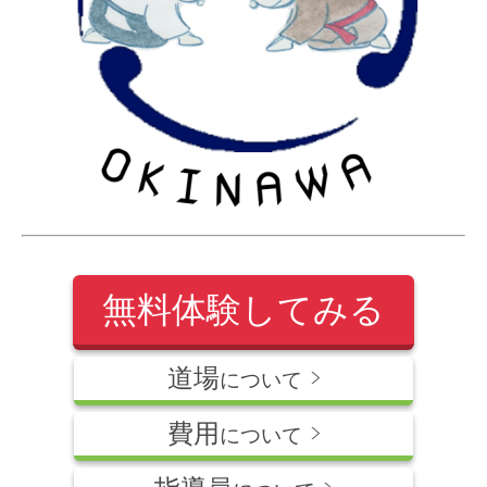
無料体験してみる
道場
>
について
費用
>
について