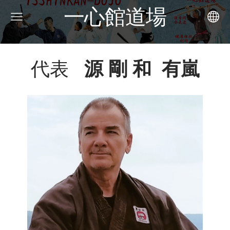
一心館道場
代表
源
剛 和
有
嵐