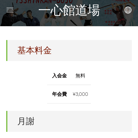
一心館道場
基本料金
入会金
無料
年会費
¥3,000
月謝