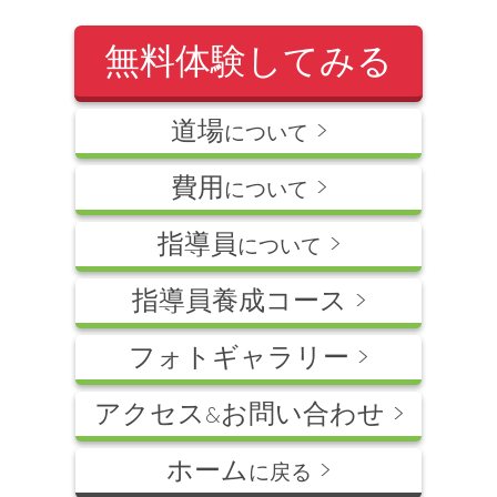
無料体験してみる
道場
>
について
費用
>
について
指導員
>
について
指導員養成コース >
フォトギャラリー >
アクセス
お問い合わせ >
&
ホーム
>
に戻る